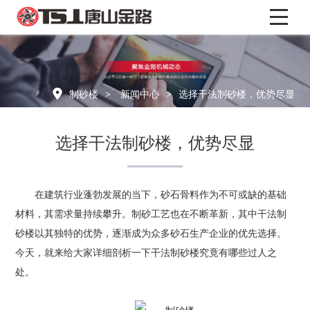
制
砂
制砂楼
新闻中心
选择干法制砂楼，优势尽显
楼
选择干法制砂楼，优势尽显
产
品
在建筑行业蓬勃发展的当下，砂石骨料作为不可或缺的基础
中
材料，其需求量持续攀升。制砂工艺也在不断革新，其中干法制
砂楼以其独特的优势，逐渐成为众多砂石生产企业的优先选择。
心
今天，就来给大家详细剖析一下干法制砂楼究竟有哪些过人之
处。
解
决