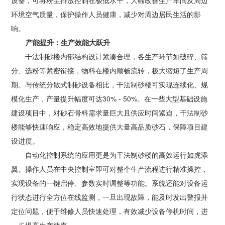
设备，可将粉尘排放控制在极低水平，大幅改善生产车间及周边
环境空气质量，保护操作人员健康，减少对周边居民生活的影
关
响。
产能提升
：生产效能大跃升
于
干法制砂楼内部结构设计紧凑合理，各生产环节如破碎、筛
我
分、选粉等紧密衔接，物料在楼内顺畅流转，极大缩短了生产周
期。与传统分散式制砂设备相比，干法制砂楼可实现连续化、规
们
模化生产，产量提升幅度可达
30% - 50%
。在一些大型基础设施
建设项目中，对砂石骨料需求量巨大且供应时间紧迫，干法制砂
联
楼能够快速响应，稳定高效地提供大量
高品质
砂石，保障项目建
系
设进度。
自动化控制系统的应用更是为干法制砂楼的高效运行如虎添
我
翼。操作人员在中央控制室即可对整个生产流程进行精准操控，
们
实现设备的一键启停、参数实时调整等功能。系统还能对设备运
行状态进行全方位在线监测，一旦出现故障，能及时发出警报并
定位问题，便于维修人员快速处理，有效减少设备停机时间，进