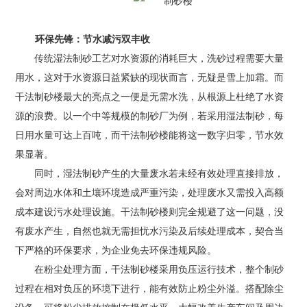
方
环保先锋：节水减污双丰收
案
传统湿法制砂工艺对水资源的消耗巨大，洗砂过程需要大量
用水，这对于水资源日益紧缺的现状而言，无疑是雪上加霜。而
工
干法制砂楼最大的亮点之一便是无需水洗，从根源上杜绝了水资
源的浪费。以一个中等规模的制砂厂为例，若采用湿法制砂，每
程
日用水量可达上百吨，而干法制砂楼能将这一数字归零，节水效
案
果显著。
同时，湿法制砂产生的大量废水若未经有效处理直接排放，
例
会对周边水体和土壤环境造成严重污染，处理废水又需投入高额
成本建设污水处理设施。干法制砂楼则完全规避了这一问题，没
新
有废水产生，自然也就无需担忧水污染及后续处理成本，契合当
闻
下严格的环保要求，为企业免去环保违规风险。
在粉尘处理方面，干法制砂楼采用负压运行技术，整个制砂
中
过程在相对负压的环境下进行，能有效防止粉尘外溢。搭配除尘
心